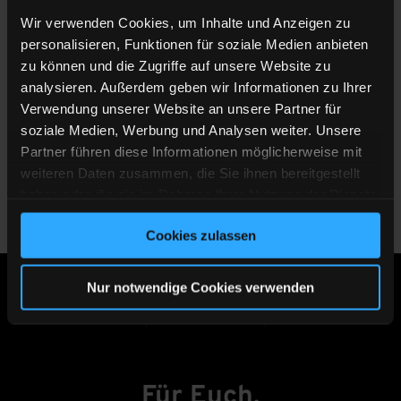
Alternatively, you can save up your rewards for a
Wir verwenden Cookies, um Inhalte und Anzeigen zu
future stay at one of our hotels or more than 750
personalisieren, Funktionen für soziale Medien anbieten
partner hotels around the world. Or perhaps you’d
zu können und die Zugriffe auf unsere Website zu
like to donate your rewards to a worthy cause? No
analysieren. Außerdem geben wir Informationen zu Ihrer
problem – along with The Guestbook, we support
Verwendung unserer Website an unsere Partner für
soziale Medien, Werbung und Analysen weiter. Unsere
projects in 170 countries.
Partner führen diese Informationen möglicherweise mit
weiteren Daten zusammen, die Sie ihnen bereitgestellt
haben oder die sie im Rahmen Ihrer Nutzung der Dienste
gesammelt haben.
Cookies zulassen
Nur notwendige Cookies verwenden
IMPRESSUM
DATENSCHUTZ
KARRIERE
Für Euch.