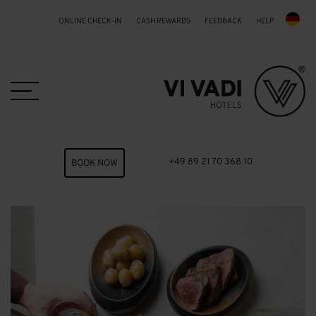
ONLINE CHECK-IN
CASH REWARDS
FEEDBACK
HELP
Skip to main content
+49 89 21 70 368 10
BOOK NOW