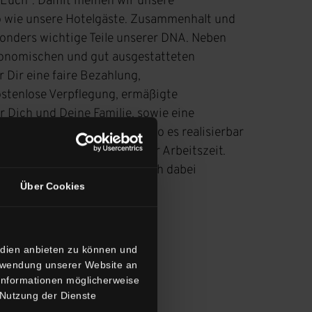
 Euch“. Damit meinen wir unsere
 wie unsere Hotelgäste. Zusammenhalt und
onders wichtige Teile unserer DNA. Neben
gonomischen und gut ausgestatteten
 Dir eine faire Bezahlung,
ostenlose Verpflegung, ermäßigte
 Dich und Deine Familie, sowie eine
ankenzusatzversicherung. Wo es realisierbar
eine flexible Einteilung Deiner Arbeitszeit.
den möchtest, können wir Dich dabei
Über Cookies
edien anbieten zu können und
erwendung unserer Website an
 Informationen möglicherweise
 Nutzung der Dienste