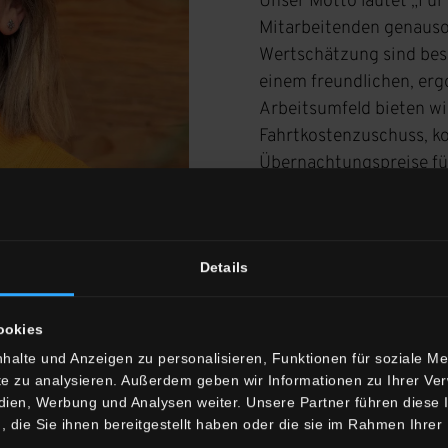
Unser Motto lautet „Für
Mitarbeitenden genauso
Wertschätzung sind bes
einem freundlichen, er
Arbeitsumfeld bieten wir
Fahrtkostenzuschuss, k
Übernachtungspreise für
umfangreiche private Kr
ist, ermöglichen wir Dir 
Wenn Du Dich weiterbil
Details
unterstützen.
ookies
halte und Anzeigen zu personalisieren, Funktionen für soziale M
ite zu analysieren. Außerdem geben wir Informationen zu Ihrer V
edien, Werbung und Analysen weiter. Unsere Partner führen diese
die Sie ihnen bereitgestellt haben oder die sie im Rahmen Ihrer