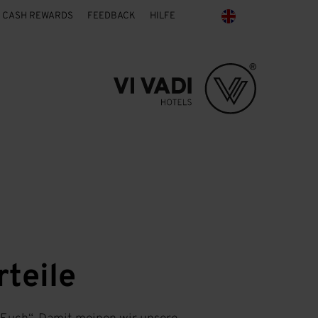
CASH REWARDS
FEEDBACK
HILFE
rteile