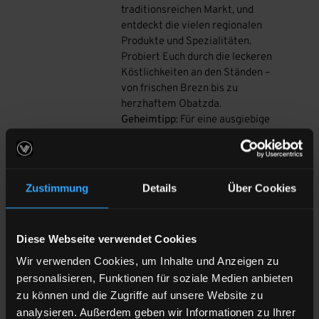
traditionsreichen Markt, und
entdeckt die vielen regionalen
Produkte und Spezialitäten.
Probiert Euch durch die leckeren
Köstlichkeiten an den Ständen –
von frischen Brezn bis zu
herzhaftem Obatzda.
Geheimtipp
: Für eine ausgiebige
Mahlzeit könnt Ihr in einem der
umliegenden Restaurants die
bayerische Küche genießen – ein
echtes Highlight für alle, die es
Zustimmung
Details
Über Cookies
deftig mögen! Haltet außerdem
Ausschau nach kleinen
Kunsthandwerkständen, die
Diese Webseite verwendet Cookies
versteckt in den Ecken des Marktes
zu finden sind.
Wir verwenden Cookies, um Inhalte und Anzeigen zu
personalisieren, Funktionen für soziale Medien anbieten
zu können und die Zugriffe auf unsere Website zu
analysieren. Außerdem geben wir Informationen zu Ihrer