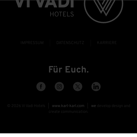
IMPRESSUM
DATENSCHUTZ
KARRIERE
Für Euch.
©
2026
Vi Vadi Hotels |
www.karl-karl.com
|
we
develop design and
create communication.