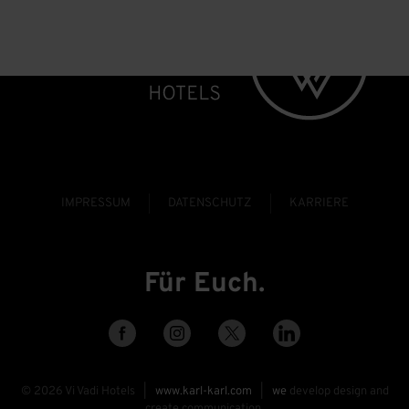
IMPRESSUM
DATENSCHUTZ
KARRIERE
Für Euch.
©
2026
Vi Vadi Hotels |
www.karl-karl.com
|
we
develop design and