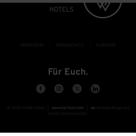
IMPRESSUM
DATENSCHUTZ
KARRIERE
Für Euch.
©
2026
Vi Vadi Hotels |
www.karl-karl.com
|
we
develop design and
create communication.