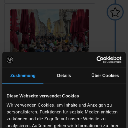
Zustimmung
Details
Über Cookies
Theatinerstraße
Nur wenige Minuten von der Haltestelle
Diese Webseite verwendet Cookies
entfernt erwartet Euch der
berühmte
Marienplatz
, das Herzstück Münchens.
Wir verwenden Cookies, um Inhalte und Anzeigen zu
Dort könnt Ihr das
bekannte Glockenspiel
personalisieren, Funktionen für soziale Medien anbieten
im Neuen Rathaus erleben, das Besucher
zu können und die Zugriffe auf unsere Website zu
aus aller Welt begeistert. Die
analysieren. Außerdem geben wir Informationen zu Ihrer
Theatinerstraße selbst, mit ihren