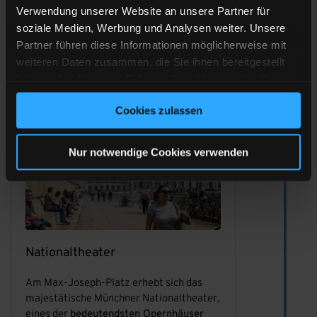
Verwendung unserer Website an unsere Partner für
eleganten Geschäften und der prächtigen
soziale Medien, Werbung und Analysen weiter. Unsere
Theatinerkirche, lädt zu einem
Partner führen diese Informationen möglicherweise mit
gemütlichen Bummel ein und führt Euch
weiteren Daten zusammen, die Sie ihnen bereitgestellt
direkt ins
historische Zentrum
der Stadt.
haben oder die sie im Rahmen Ihrer Nutzung der Dienste
gesammelt haben.
Cookies zulassen
Nur notwendige Cookies verwenden
Nationaltheater
Am Max-Joseph-Platz erhebt sich das
majestätische Münchner Nationaltheater,
eines der
bedeutendsten Opernhäuser