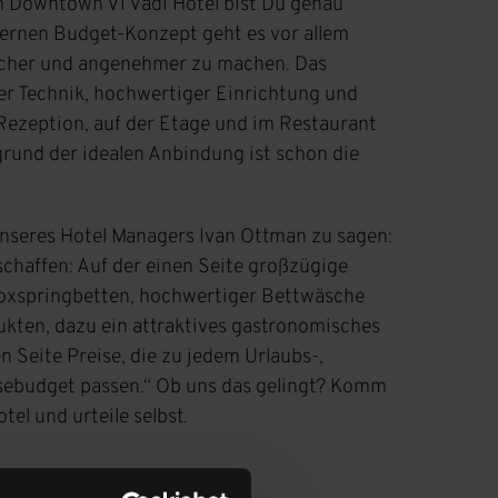
m Downtown Vi Vadi Hotel bist Du genau
dernen Budget-Konzept geht es vor allem
acher und angenehmer zu machen. Das
rer Technik, hochwertiger Einrichtung und
Rezeption, auf der Etage und im Restaurant
fgrund der idealen Anbindung ist schon die
nseres Hotel Managers Ivan Ottman zu sagen:
schaffen: Auf der einen Seite großzügige
xspringbetten, hochwertiger Bettwäsche
kten, dazu ein attraktives gastronomisches
 Seite Preise, die zu jedem Urlaubs-,
isebudget passen.“ Ob uns das gelingt? Komm
el und urteile selbst.