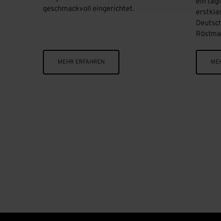
ein täg
geschmackvoll eingerichtet.
erstkla
Deutsch
Röstma
MEHR ERFAHREN
ME