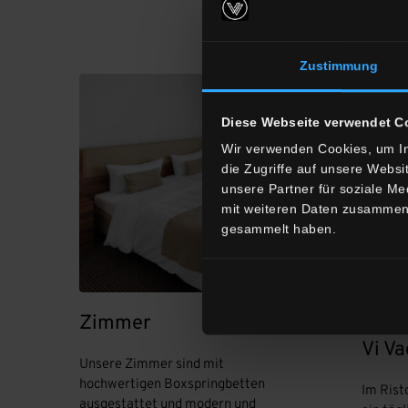
Zustimmung
Diese Webseite verwendet C
Wir verwenden Cookies, um In
die Zugriffe auf unsere Webs
unsere Partner für soziale M
mit weiteren Daten zusammen, 
gesammelt haben.
Zimmer
Rist
Vi Va
Unsere Zimmer sind mit
hochwertigen Boxspringbetten
Im Rist
ausgestattet und modern und