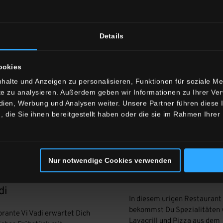
Details
ookies
halte und Anzeigen zu personalisieren, Funktionen für soziale M
ite zu analysieren. Außerdem geben wir Informationen zu Ihrer V
edien, Werbung und Analysen weiter. Unsere Partner führen diese
die Sie ihnen bereitgestellt haben oder die sie im Rahmen Ihrer
Nur notwendige Cookies verwenden
orante
Vi Vadi Rustico
di
In diesem urigen Restaurant
bekommst Du Spezialitäten
orante Vi Vadi erwartet Dich
Lavagrill und Pizza aus dem