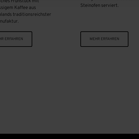
liches Frühstück mit
Steinofen serviert.
ssigem Kaffee aus
lands traditionsreichster
nufaktur.
HR ERFAHREN
MEHR ERFAHREN