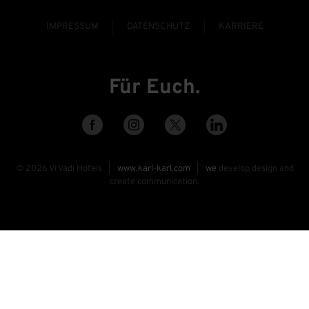
IMPRESSUM
DATENSCHUTZ
KARRIERE
Für Euch.
©
2026
Vi Vadi Hotels |
www.karl-karl.com
|
we
develop design and
create communication.