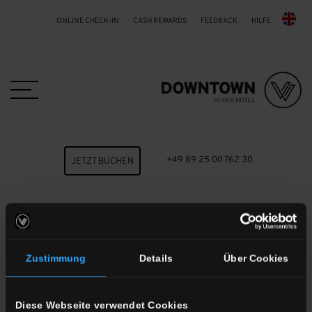
ONLINE CHECK-IN
CASH REWARDS
FEEDBACK
HILFE
Skip to main content
+49 89 25 00 762 30
JETZT BUCHEN
Das sagen unsere Gäste
Hier kannst Du das Feedback unserer Kunden für das
Zustimmung
Details
Über Cookies
Downtown Vi Vadi Hotel sehen. Du kannst das
Feedback bequem nach Plattform und Bewertung
filtern.
Diese Webseite verwendet Cookies