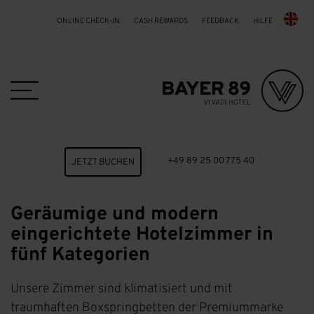
ONLINE CHECK-IN
CASH REWARDS
FEEDBACK
HILFE
Skip to main content
+49 89 25 00 775 40
JETZT BUCHEN
Geräumige und modern
eingerichtete Hotelzimmer in
fünf Kategorien
Unsere Zimmer sind klimatisiert und mit
traumhaften Boxspringbetten der Premiummarke