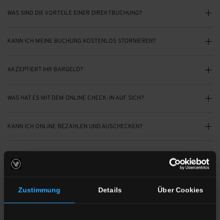
WAS SIND DIE VORTEILE EINER DIREKTBUCHUNG?
KANN ICH MEINE BUCHUNG KOSTENLOS STORNIEREN?
AKZEPTIERT IHR BARGELD?
WAS HAT ES MIT DEM ONLINE CHECK-IN AUF SICH?
KANN ICH ONLINE BEZAHLEN UND AUSCHECKEN?
AN WEN WENDE ICH MICH, WENN ICH FRAGEN ZU MEINER RECHNUNG
HABE?
Fragen zum Hotel
Zustimmung
Details
Über Cookies
AB WANN KANN ICH EINCHECKEN?