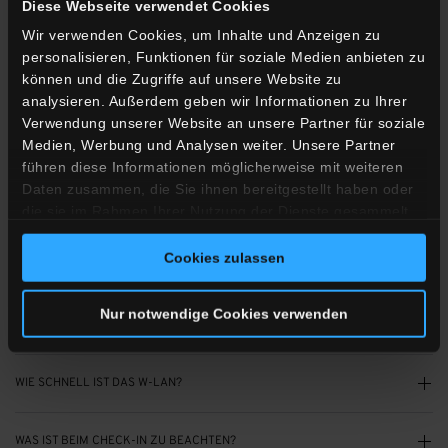
Diese Webseite verwendet Cookies
Wir verwenden Cookies, um Inhalte und Anzeigen zu
KANN ICH NACH 20:00 UHR NOCH EINCHECKEN?
personalisieren, Funktionen für soziale Medien anbieten zu
können und die Zugriffe auf unsere Website zu
BIS WANN KANN ICH MEIN ZIMMER NUTZEN?
analysieren. Außerdem geben wir Informationen zu Ihrer
Verwendung unserer Website an unsere Partner für soziale
Medien, Werbung und Analysen weiter. Unsere Partner
GIBT ES KLIMAANLAGEN?
führen diese Informationen möglicherweise mit weiteren
Daten zusammen, die Sie ihnen bereitgestellt haben oder
GIBT ES BETTEN FÜR BABYS UND KLEINKINDER?
die sie im Rahmen Ihrer Nutzung der Dienste gesammelt
haben.
Cookies zulassen
GIBT ES MINIBARS?
Nur notwendige Cookies verwenden
SIND HAUSTIERE ERLAUBT?
WIE SCHNELL IST DAS W-LAN?
WAS IST BEIM CHECK-IN ZU BEACHTEN?